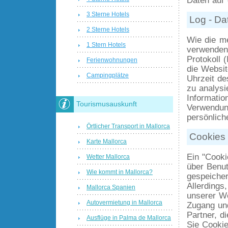
3 Sterne Hotels
Log - Da
2 Sterne Hotels
Wie die me
1 Stern Hotels
verwenden 
Protokoll 
Ferienwohnungen
die Websit
Campingplätze
Uhrzeit de
zu analysi
Informatio
Tourismusauskunft
Verwendun
persönlich
Örtlicher Transport in Mallorca
Cookies
Karte Mallorca
Ein "Cooki
Wetter Mallorca
über Benu
Wie kommt in Mallorca?
gespeiche
Allerdings
Mallorca Spanien
unserer W
Autovermietung in Mallorca
Zugang und
Partner, 
Ausflüge in Palma de Mallorca
Sie Cookie