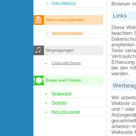
Fotos Mallorca
Browser m
Links
Sehenswürdigkeiten
Diese Webs
beachten S
Vergnügungsparks
Datenschu
empfehlen
Seite verl
Vergnügungen
Vertraulic
Erfassung 
Clubs und Discos
bei den In
werden.
Essen und Trinken
Werbeag
Restaurants
Wir arbeit
Pizzerien
Website z
und / ode
Bars und Lounge
Anzeigend
gesammelt
arbeiten m
Webseite f