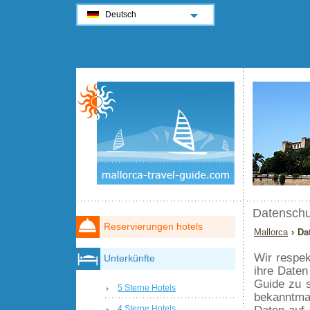
Deutsch
Datenschu
Reservierungen hotels
Mallorca
› Da
Wir respek
Unterkünfte
ihre Daten
Guide zu s
5 Sterne Hotels
bekanntma
Daten auf 
4 Sterne Hotels