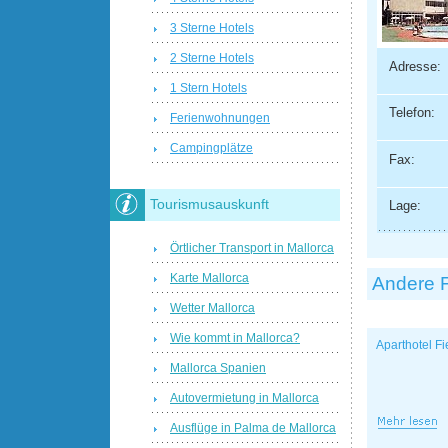
3 Sterne Hotels
2 Sterne Hotels
Adresse:
1 Stern Hotels
Telefon:
Ferienwohnungen
Campingplätze
Fax:
Tourismusauskunft
Lage:
Örtlicher Transport in Mallorca
Karte Mallorca
Andere 
Wetter Mallorca
Wie kommt in Mallorca?
Aparthotel Fi
Mallorca Spanien
Autovermietung in Mallorca
Ausflüge in Palma de Mallorca