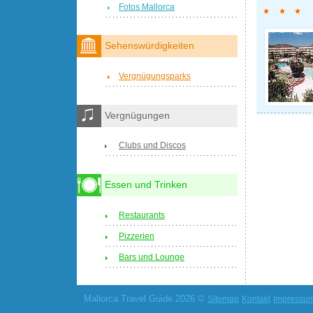
Fotos Mallorca
Sehenswürdigkeiten
Vergnügungsparks
Vergnügungen
Clubs und Discos
Essen und Trinken
Restaurants
Pizzerien
Bars und Lounge
Mallorca Travel Guide 2026 ©
Sitemap
Kontakt
Impressu