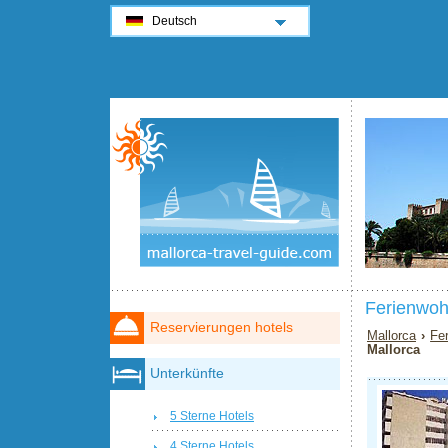
Deutsch
Ferienwoh
Reservierungen hotels
Mallorca
›
Fe
Mallorca
Unterkünfte
5 Sterne Hotels
4 Sterne Hotels