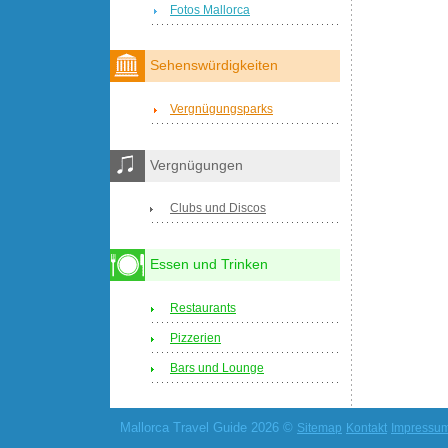
Fotos Mallorca
Sehenswürdigkeiten
Vergnügungsparks
Vergnügungen
Clubs und Discos
Essen und Trinken
Restaurants
Pizzerien
Bars und Lounge
Mallorca Travel Guide 2026 ©
Sitemap
Kontakt
Impressu