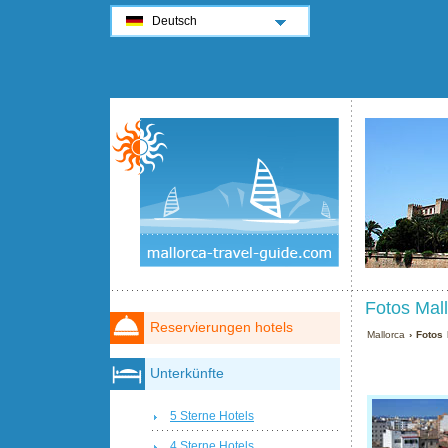
Deutsch
Fotos Mall
Reservierungen hotels
Mallorca
› Fotos 
Unterkünfte
5 Sterne Hotels
4 Sterne Hotels