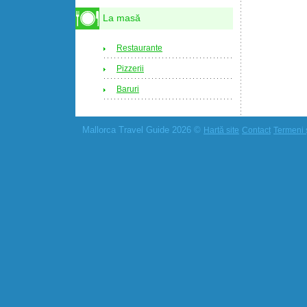
La masă
Restaurante
Pizzerii
Baruri
Mallorca Travel Guide 2026 ©
Hartă site
Contact
Termeni ș