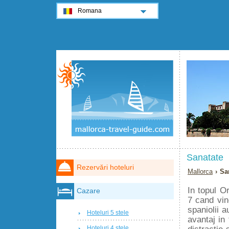
Romana
Sanatate
Rezervări hoteluri
Mallorca
› Sa
In topul O
Cazare
7 cand vin
spaniolii 
Hoteluri 5 stele
avantaj in 
distractie 
Hoteluri 4 stele