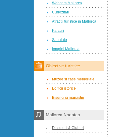
Webcam Mallorca
Curiozitati
Atractii turistice in Mallorca
Parcuri
Sanatate
Imagini Mallorca
Obiective turistice
Muzee si case memoriale
Edificii istorice
Biserici si manastiri
Mallorca Noaptea
Discoteci & Cluburi