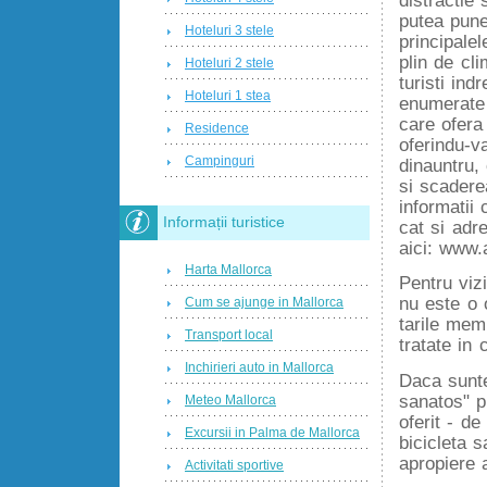
putea pune
Hoteluri 3 stele
principalel
plin de cl
Hoteluri 2 stele
turisti in
Hoteluri 1 stea
enumerate m
care ofera
Residence
oferindu-v
Campinguri
dinauntru,
si scadere
informatii
Informații turistice
cat si adre
aici: www.
Harta Mallorca
Pentru viz
nu este o o
Cum se ajunge in Mallorca
tarile mem
Transport local
tratate in c
Inchirieri auto in Mallorca
Daca sunte
sanatos" p
Meteo Mallorca
oferit - de
Excursii in Palma de Mallorca
bicicleta 
apropiere a
Activitati sportive