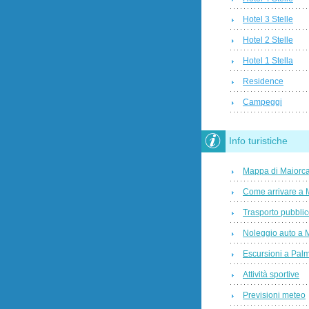
Hotel 3 Stelle
Hotel 2 Stelle
Hotel 1 Stella
Residence
Campeggi
Info turistiche
Mappa di Maiorc
Come arrivare a 
Trasporto pubbli
Noleggio auto a 
Escursioni a Pal
Attività sportive
Previsioni meteo