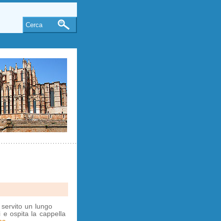
Cerca
 servito un lungo
e ospita la cappella