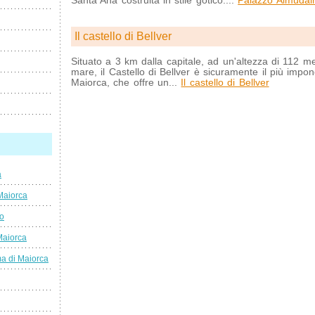
Santa Ana costruita in stile gotico....
Palazzo Almudai
Il castello di Bellver
Situato a 3 km dalla capitale, ad un'altezza di 112 metr
mare, il Castello di Bellver è sicuramente il più impon
Maiorca, che offre un...
Il castello di Bellver
a
Maiorca
co
Maiorca
ma di Maiorca