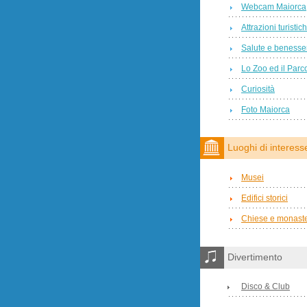
Webcam Maiorca
Attrazioni turisti
Salute e benesse
Lo Zoo ed il Parc
Curiosità
Foto Maiorca
Luoghi di interess
Musei
Edifici storici
Chiese e monaste
Divertimento
Disco & Club