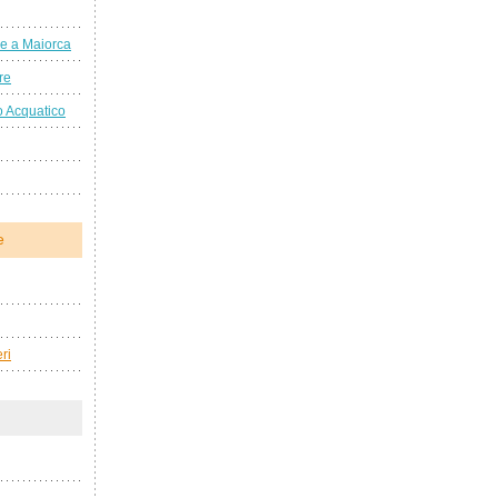
che a Maiorca
re
o Acquatico
e
ri