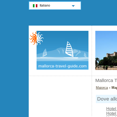
Italiano
Mallorca T
Maiorca
› Map
Dove all
Hotel
Hotel