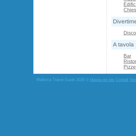
Edific
Chies
Divertim
Disco
A tavola
Bar
Ristor
Pizze
Mallorca Travel Guide 2026 ©
Mappa del sito
Contatti
Term