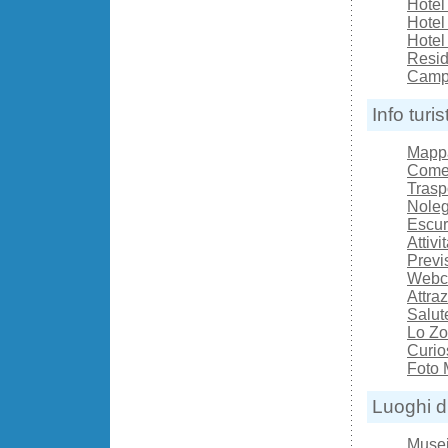
Hotel
Hotel
Hotel
Resi
Camp
Info turis
Mappa
Come 
Trasp
Noleg
Escur
Attivi
Previ
Webc
Attraz
Salut
Lo Zo
Curio
Foto 
Luoghi d
Muse