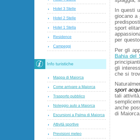
Hotel 3 Stelle
In questi 
giocano a
Hotel 2 Stelle
predispost
sport elit
Hotel 1 Stella
appassiona
Residence
per questo
Campeggi
Per gli ap
Bahia del 
principiant
Info turistiche
gli interes
che si tro
Mappa di Maiorca
Naturalment
Come arrivare a Maiorca
sport acqu
tali attivi
Trasporto pubblico
sempliceme
Noleggio auto a Maiorca
anche poss
di Maiorca
Escursioni a Palma di Maiorca
Attività sportive
Previsioni meteo