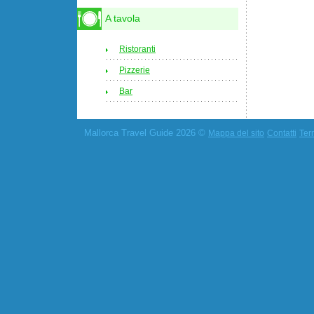
A tavola
Ristoranti
Pizzerie
Bar
Mallorca Travel Guide 2026 ©
Mappa del sito
Contatti
Term