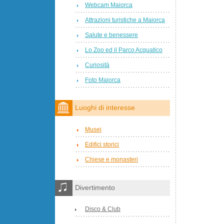
Webcam Maiorca
Attrazioni turistiche a Maiorca
Salute e benessere
Lo Zoo ed il Parco Acquatico
Curiosità
Foto Maiorca
Luoghi di interesse
Musei
Edifici storici
Chiese e monasteri
Divertimento
Disco & Club