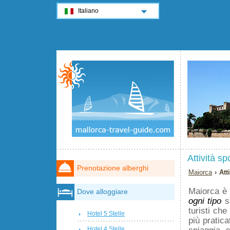
Italiano
Attività sp
Prenotazione alberghi
Maiorca
› Att
Maiorca è 
Dove alloggiare
ogni tipo
so
turisti ch
Hotel 5 Stelle
più pratica
spiaggia, s
Hotel 4 Stelle