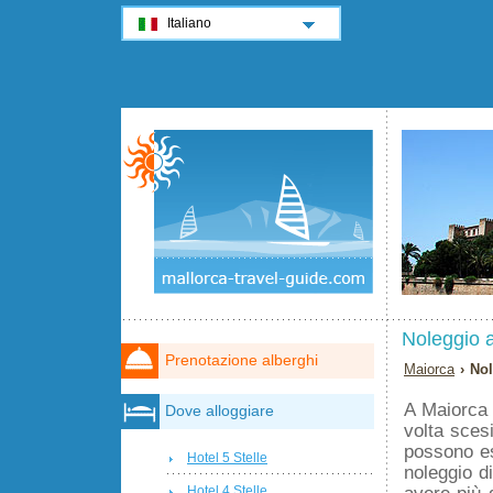
Italiano
Noleggio 
Prenotazione alberghi
Maiorca
› Nol
A Maiorca 
Dove alloggiare
volta sces
possono es
Hotel 5 Stelle
noleggio d
avere più 
Hotel 4 Stelle