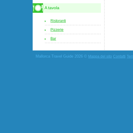
A tavola
Ristoranti
Pizzerie
Bar
Mallorca Travel Guide 2026 ©
Mappa del sito
Contatti
Term