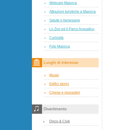
Webcam Maiorca
Attrazioni turistiche a Maiorca
Salute e benessere
Lo Zoo ed il Parco Acquatico
Curiosità
Foto Maiorca
Luoghi di interesse
Musei
Edifici storici
Chiese e monasteri
Divertimento
Disco & Club